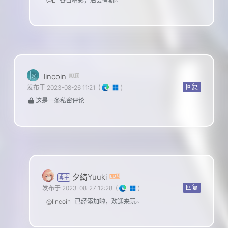
@L
各自精彩，后会有期~
lincoin
回复
发布于 2023-08-26 11:21
(
)
这是一条私密评论
夕綺Yuuki
博主
回复
发布于 2023-08-27 12:28
(
)
@lincoin
已经添加啦，欢迎来玩~