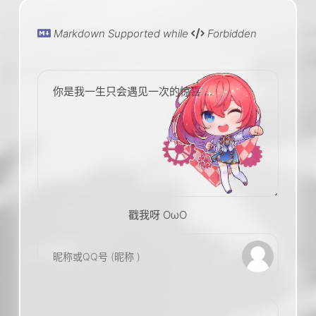
Markdown Supported while
Forbidden
你是我一生只会遇见一次的惊喜 ...
戳我呀 OωO
bilibili~
(=・ω・=)
Tieba