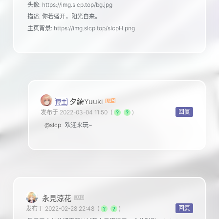
头像: https://img.slcp.top/bg.jpg
描述: 你若盛开，阳光自来。
主页背景: https://img.slcp.top/slcpH.png
夕綺Yuuki
博主
回复
发布于 2022-03-04 11:50
(
)
@slcp
欢迎来玩~
永見涼花
回复
发布于 2022-02-28 22:48
(
)