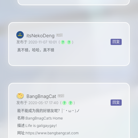
itsNekoDeng
回复
发布于 2020-11-07 10:01
(
)
真不错，哈哈，真不错
BangBnagCat
回复
发布于 2020-05-17 17:40
(
)
能不能成为我的好朋友呢？|´・ω・)ノ
名称:BangBnagCat’s Home
描述:Life is galigaygay!
网址:https://www.bangbangcat.com