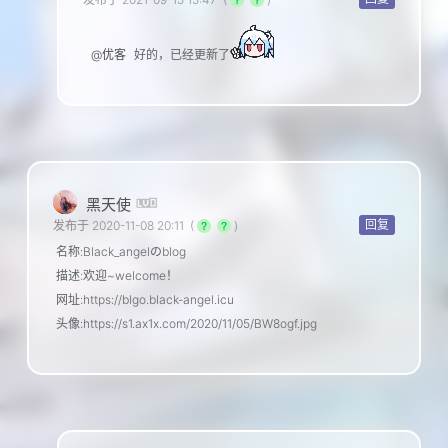
@优客
好的，已经更新了
黑天使
回复
发布于 2020-11-08 20:11
(
)
名称:Black_angelのblog
描述:欢迎~welcome！
网址:https://blgo.black-angel.icu
头像:https://s1.ax1x.com/2020/11/05/BW8ogf.jpg