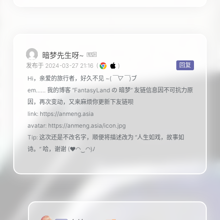
暗梦先生呀~
回复
发布于 2024-03-27 21:16
(
)
Hi，亲爱的旅行者，好久不见 ~(
￣▽￣
)ブ
em…… 我的博客 “FantasyLand の 暗梦” 友链信息因不可抗力原
因，再次变动，又来麻烦你更新下友链呗
link: https://anmeng.asia
avatar: https://anmeng.asia/icon.jpg
Tip: 这次还是不改名字，顺便将描述改为 “人生如戏，故事如
诗。” 哈，谢谢 (♥◠‿◠)ﾉ