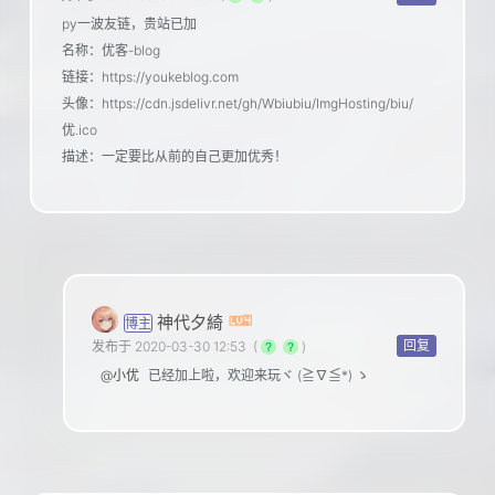
py一波友链，贵站已加
名称：优客-blog
链接：https://youkeblog.com
头像：https://cdn.jsdelivr.net/gh/Wbiubiu/ImgHosting/biu/
优.ico
描述：一定要比从前的自己更加优秀！
神代夕綺
博主
回复
发布于 2020-03-30 12:53
(
)
@小优
已经加上啦，欢迎来玩ヾ (≧∇≦*) ゝ