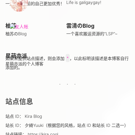
Life is galigaygay!
一定要比从前的自己更加优秀！
柚苏
雲清のBlog
柚苏のBlog
一个喜欢搬运资源的“LSP”~
星萌亦派
*
如果未提供站点描述，则会添加
，以此标明该描述是本博客自行
星萌亦派的个人博客
添加的。
站点信息
站点 ID： Kira Blog
站长 ID： 夕綺Yuuki（根据您的风格，站点 ID 和站长 ID 二选一）
站点链接： https://kira.cool