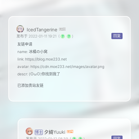
IcedTangerine
回复
发布于 2022-01-11 19:21
(
)
友链申请
name: 冰橘の小窝
link: https://blog.moe233.net
avatar: https://cdn.moe233.net/images/avatar.png
descr: (⊙ω⊙)你找到我了
已添加贵站友链
夕綺Yuuki
博主
回复
发布于 2022-01-12 08:39
(
)