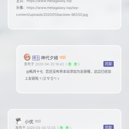
主页：https://www.metagalaxy.top
头像：https://www.metagalaxy.top/wp-
content/uploads/2020/01/backiee-96330.jpg
神代夕綺
博主
回复
发布于 2020-04-20 16:42
(
)
@柘月十七
您还没有将本站添加为友链喔，这边已经加
上友链啦ヾ(≧∇≦*)ゝ
小优
回复
发布于 2020-03-30 12:35
(
)