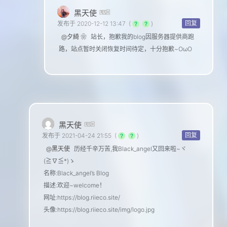
黑天使
回复
发布于 2020-12-12 13:47
(
)
@夕綺 ❀
站长，抱歉我的blog因服务器提供商跑
路，站点暂时关闭恢复时间待定，十分抱歉~OωO
黑天使
回复
发布于 2021-04-24 21:55
(
)
@黑天使
历经千辛万苦,我Black_angel又回来啦~ヾ
(≧∇≦*)ゝ
名称:Black_angel’s Blog
描述:欢迎~welcome！
网址:https://blog.riieco.site/
头像:https://blog.riieco.site/img/logo.jpg