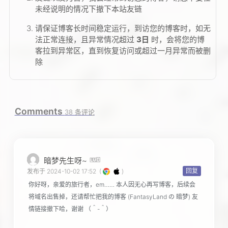
未经说明的情况下撤下本站友链
请保证博客长时间稳定运行，到访您的博客时，如无
法正常连接，且异常情况超过
3日
时，会将您的博
客拉到异常区，直到恢复访问或超过一月异常而被删
除
Comments
38 条评论
暗梦先生呀~
回复
发布于 2024-10-02 17:52
(
)
你好呀，亲爱的旅行者，em…… 本人因无心再写博客，后续会
将域名出售掉，还请帮忙把我的博客 (FantasyLand の 暗梦) 友
情链接撤下哈，谢谢 （＾-＾）