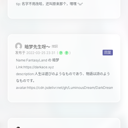
tip: 名字不用改哈，还叫原来那个，嘿嘿 ^ω^
暗梦先生呀～
回复
发布于 2022-03-25 23:31
(
)
Name:FantasyLand の 暗梦
Link:https://darkace.xyz
description:人生は遊びのようなものであり、物語は詩のよう
なものです。
avatar:https://cdn.jsdelivr.net/gh/LuminousDream/DarkDreamZone/ico