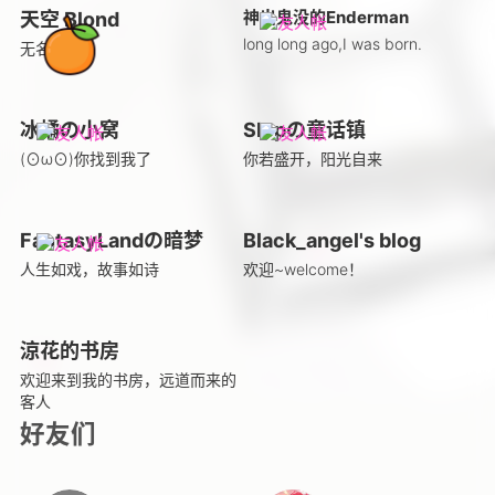
神出鬼没的Enderman
天空 Blond
long long ago,I was born.
无名小站
冰橘の小窝
Slcpの童话镇
(⊙ω⊙)你找到我了
你若盛开，阳光自来
FantasyLandの暗梦
Black_angel's blog
人生如戏，故事如诗
欢迎~welcome！
涼花的书房
欢迎来到我的书房，远道而来的
客人
好友们