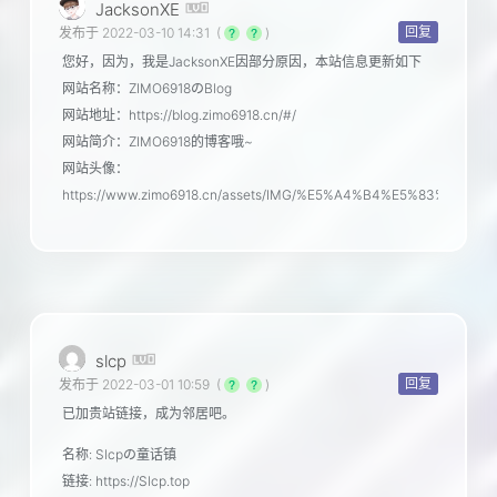
JacksonXE
回复
发布于 2022-03-10 14:31
(
)
您好，因为，我是JacksonXE因部分原因，本站信息更新如下
网站名称：ZIMO6918のBlog
网站地址：https://blog.zimo6918.cn/#/
网站简介：ZIMO6918的博客哦~
网站头像：
https://www.zimo6918.cn/assets/IMG/%E5%A4%B4%E5%83%8F.png
slcp
回复
发布于 2022-03-01 10:59
(
)
已加贵站链接，成为邻居吧。
名称: Slcpの童话镇
链接: https://Slcp.top