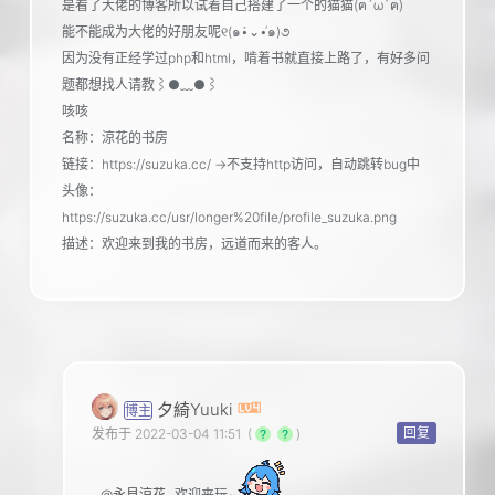
是看了大佬的博客所以试着自己搭建了一个的猫猫(ฅ´ω`ฅ)
能不能成为大佬的好朋友呢୧(๑•̀⌄•́๑)૭
因为没有正经学过php和html，啃着书就直接上路了，有好多问
题都想找人请教⌇●﹏●⌇
咳咳
名称：涼花的书房
链接：https://suzuka.cc/ ->不支持http访问，自动跳转bug中
头像：
https://suzuka.cc/usr/longer%20file/profile_suzuka.png
描述：欢迎来到我的书房，远道而来的客人。
夕綺Yuuki
博主
回复
发布于 2022-03-04 11:51
(
)
@永見涼花
欢迎来玩~