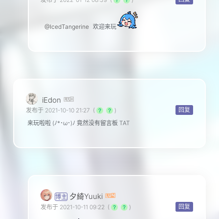
@IcedTangerine
欢迎来玩
iEdon
回复
发布于 2021-10-10 21:27
(
)
来玩啦啦 (ﾉ*･ω･)ﾉ 竟然没有留言板 TAT
夕綺Yuuki
博主
回复
发布于 2021-10-11 09:22
(
)