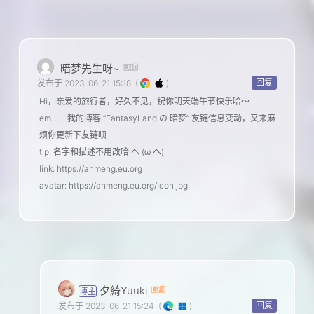
暗梦先生呀~
回复
发布于 2023-06-21 15:18
(
)
Hi，亲爱的旅行者，好久不见，祝你明天端午节快乐哈～
em…… 我的博客 “FantasyLand の 暗梦” 友链信息变动，又来麻
烦你更新下友链呗
tip: 名字和描述不用改哈 ヘ (ω ヘ)
link: https://anmeng.eu.org
avatar: https://anmeng.eu.org/icon.jpg
夕綺Yuuki
博主
回复
发布于 2023-06-21 15:24
(
)