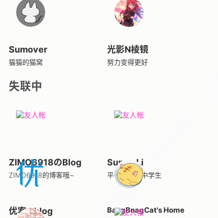
Sumover
光影N棱镜
猫猫的猫窝
努力变得更好
失联中
ZIMO6918のBlog
Sunny Li
ZIMO6918的博客哦~
平平无奇的中学生
BangBnagCat's Home
优客 - blog