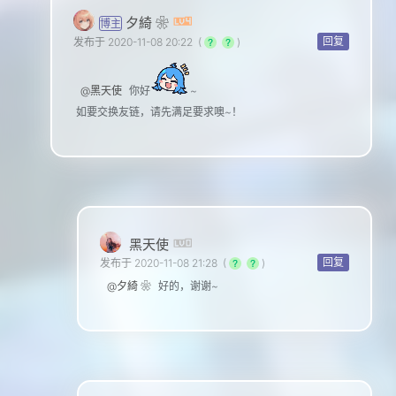
夕綺 ❀
博主
回复
发布于 2020-11-08 20:22
(
)
@黑天使
你好
~
如要交换友链，请先满足要求噢~！
黑天使
回复
发布于 2020-11-08 21:28
(
)
@夕綺 ❀
好的，谢谢~