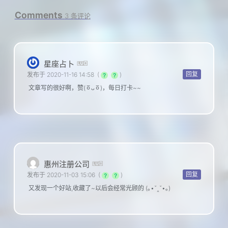
Comments
3 条评论
星座占卜
回复
发布于 2020-11-16 14:58
(
)
文章写的很好啊，赞(ㆆᴗㆆ)，每日打卡~~
惠州注册公司
回复
发布于 2020-11-03 15:06
(
)
又发现一个好站,收藏了~以后会经常光顾的 (｡•ˇ‸ˇ•｡)