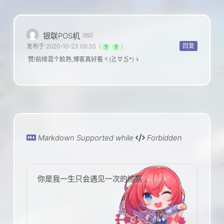
银联POS机
回复
发布于 2020-10-23 09:35
(
)
赞!前排混个脸熟,博客真好看ヾ(≧∇≦*)ゝ
Markdown Supported while
Forbidden
你是我一生只会遇见一次的惊喜 ...