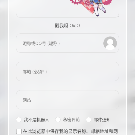
戳我呀 OωO
bilibili~
(=・ω・=)
Tieba
我不是机器人
私密评论
邮件通知
在此浏览器中保存我的显示名称、邮箱地址和网