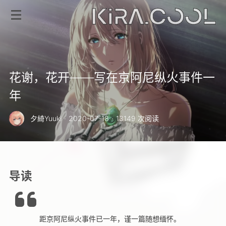
花谢，花开——写在京阿尼纵火事件一
年
夕綺Yuuki
·
2020-07-18
·
13149 次阅读
导读
距京阿尼纵火事件已一年，谨一篇随想缅怀。