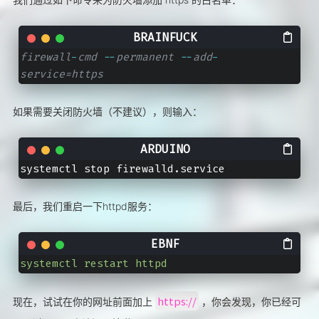
firewall
-
cmd
--
permanent
--
add
-
service=https
如果需要关闭防火墙（不建议），则输入：
最后，我们重启一下httpd服务：
systemctl restart httpd
https://
现在，试试在你的网址前面加上
，你会发现，你已经可