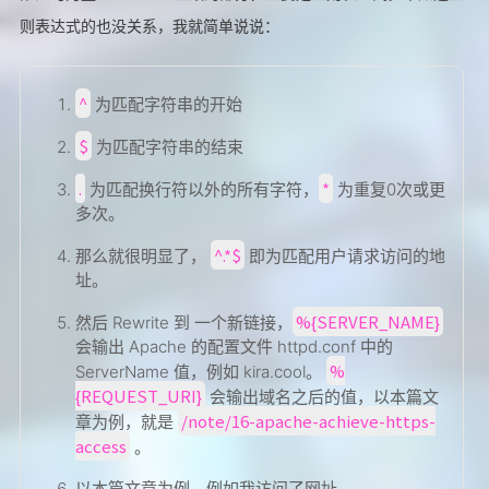
则表达式的也没关系，我就简单说说：
^
为匹配字符串的开始
$
为匹配字符串的结束
.
*
为匹配换行符以外的所有字符，
为重复0次或更
多次。
^.*$
那么就很明显了，
即为匹配用户请求访问的地
址。
%{SERVER_NAME}
然后 Rewrite 到 一个新链接，
会输出 Apache 的配置文件 httpd.conf 中的
%
ServerName 值，例如 kira.cool。
{REQUEST_URI}
会输出域名之后的值，以本篇文
/note/16-apache-achieve-https-
章为例，就是
access
。
以本篇文章为例，例如我访问了网址