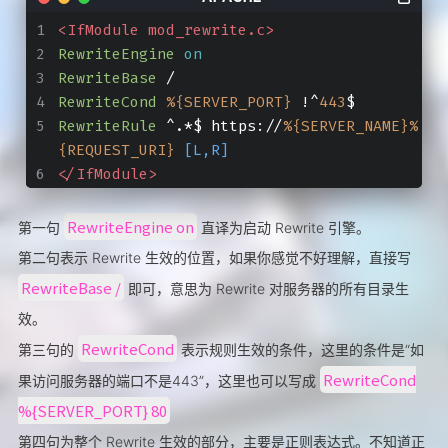
<IfModule mod_rewrite.c>
RewriteEngine
on
RewriteBase
 /
RewriteCond
%{SERVER_PORT}
 !^
443
$
RewriteRule
 ^.*$ https://
%{SERVER_NAME}
%
{REQUEST_URI}
 [L,R]
</IfModule>
RewriteEngine on
第一句
直译为启动 Rewrite 引擎。
第二句表示 Rewrite 生效的位置，如果你感觉不好理解，直接写
RewriteBase /
即可，意思为 Rewrite 对服务器的所有目录生
效。
RewriteCond
第三句的
表示规则生效的条件，这里的条件是“如
RewriteCond
果访问服务器的端口不是443”，这里也可以写成
%{SERVER_PORT} 80
第四句为整个 Rewrite 生效的部分，主要是正则表达式。不知道正