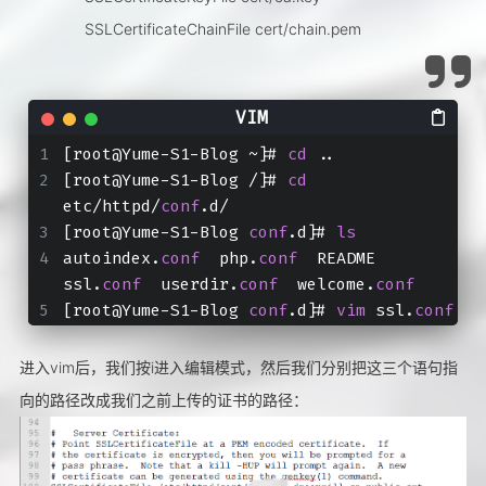
SSLCertificateChainFile cert/chain.pem
[root@Yume-S1-Blog ~]# 
cd
 ..
[root@Yume-S1-Blog /]# 
cd
etc/httpd/
conf
.d/
[root@Yume-S1-Blog 
conf
.d]# 
ls
autoindex.
conf
  php.
conf
  README  
ssl.
conf
  userdir.
conf
  welcome.
conf
[root@Yume-S1-Blog 
conf
.d]# 
vim
 ssl.
conf
进入vim后，我们按i进入编辑模式，然后我们分别把这三个语句指
向的路径改成我们之前上传的证书的路径：