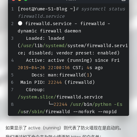
[root@Yume-S1-Blog ~]
# systemctl status 
firewalld.service
● firewalld.service - firewalld - 
dynamic firewall daemon
   Loaded: loaded 
(
/usr/
lib
/systemd/
system/firewalld.servi
ce; disabled; vendor preset: enabled)
   Active: active (running) since Fri 
2019
-
04
-
26
22
:
00
:
56
 CST; 
4
s ago
     Docs: man:firewalld(
1
)
 Main PID: 
22244
 (firewalld)
   CGroup: 
/system.slice/
firewalld.service
           └─
22244
/usr/
bin
/python -Es 
/u
sr
/sbin/
firewalld --nofork --nopid
如果显示了 active（running）则代表了防火墙现在是启动的。
我们通过如下命令来为防火墙添加 https 的白名单：